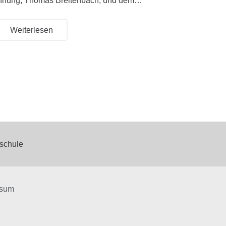
nnung, Thomas Breitenbach, und dem…
Weiterlesen
schule
ssum