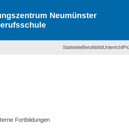
ungszentrum Neumünster
erufsschule
Startseite
Berufsbild
Unterricht
Pr
terne Fortbildungen