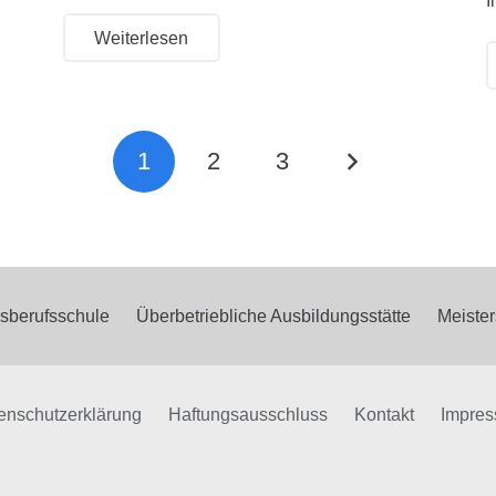
I
Weiterlesen
1
2
3
sberufsschule
Überbetriebliche Ausbildungsstätte
Meister
enschutzerklärung
Haftungsausschluss
Kontakt
Impre