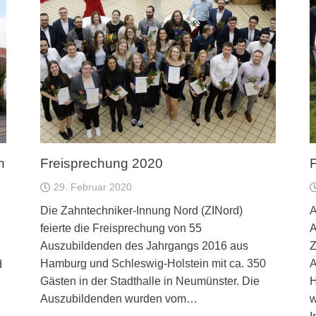
n
Freisprechung 2020
29. Februar 2020
Die Zahntechniker-Innung Nord (ZINord)
A
feierte die Freisprechung von 55
A
Auszubildenden des Jahrgangs 2016 aus
Z
Hamburg und Schleswig-Holstein mit ca. 350
A
d
Gästen in der Stadthalle in Neumünster. Die
H
Auszubildenden wurden vom…
w